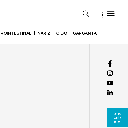
MENU
ROINTESTINAL
NARIZ
OÍDO
GARGANTA
Sus
críb
ete