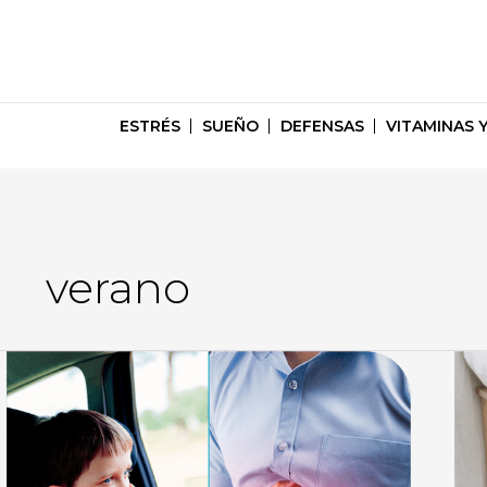
Ir
ESTRÉS
SUEÑO
DEFENSAS
VITAMINAS 
al
contenido
verano
Así
Calo
puedes
y
evitar
Sob
las
los
digestiones
ene