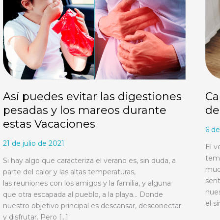
pesadas
de
y
tus
los
pier
mareos
en
durante
ver
estas
Vacaciones
Así puedes evitar las digestiones
Ca
pesadas y los mareos durante
de
estas Vacaciones
6 de
21 de julio de 2021
El v
temp
Si hay algo que caracteriza el verano es, sin duda, a
muc
parte del calor y las altas temperaturas,
sen
las reuniones con los amigos y la familia, y alguna
nues
que otra escapada al pueblo, a la playa… Donde
el s
nuestro objetivo principal es descansar, desconectar
y disfrutar. Pero […]