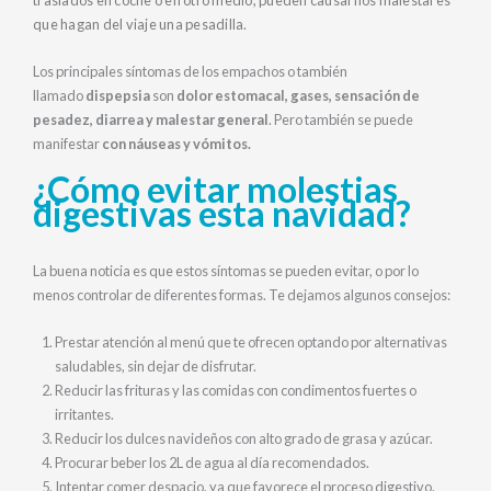
traslados en coche o en otro medio, pueden causarnos malestares
que hagan del viaje una pesadilla.
Los principales síntomas de los empachos o también
llamado
dispepsia
son
dolor estomacal, gases, sensación de
pesadez, diarrea y malestar general
. Pero también se puede
manifestar
con náuseas y vómitos.
¿Cómo evitar molestias
digestivas esta navidad?
La buena noticia es que estos síntomas se pueden evitar, o por lo
menos controlar de diferentes formas. Te dejamos algunos consejos:
Prestar atención al menú que te ofrecen optando por alternativas
saludables, sin dejar de disfrutar.
Reducir las frituras y las comidas con condimentos fuertes o
irritantes.
Reducir los dulces navideños con alto grado de grasa y azúcar.
Procurar beber los 2L de agua al día recomendados.
Intentar comer despacio, ya que favorece el proceso digestivo.